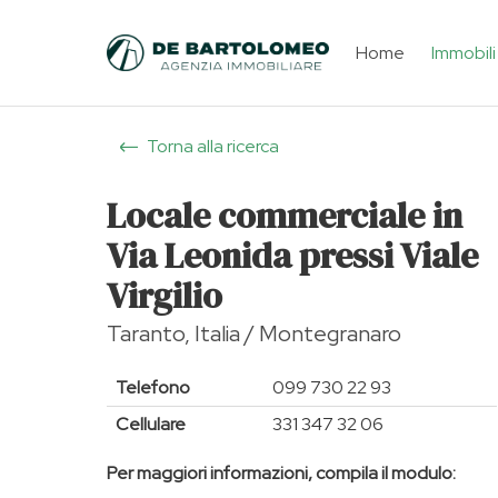
Home
Immobili
Torna alla ricerca
Locale commerciale in
Via Leonida pressi Viale
Virgilio
Taranto, Italia / Montegranaro
Telefono
099 730 22 93
Cellulare
331 347 32 06
Per maggiori informazioni, compila il modulo: