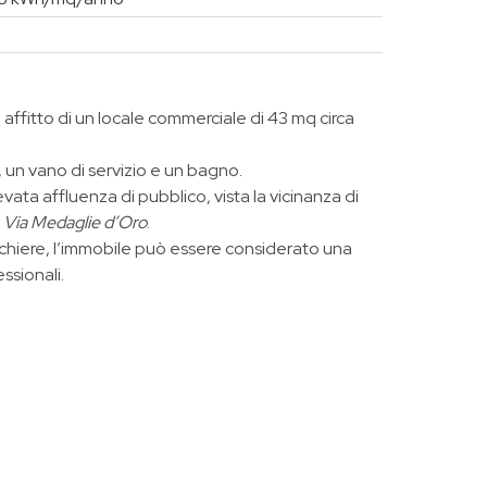
 affitto di un locale commerciale di 43 mq circa
un vano di servizio e un bagno.
levata affluenza di pubblico, vista la vicinanza di
e
Via Medaglie d’Oro
.
chiere, l’immobile può essere considerato una
essionali.