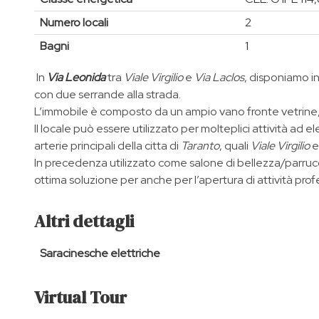
Numero locali
2
Bagni
1
In
Via Leonida
tra
Viale Virgilio
e
Via Laclos
, disponiamo in
con due serrande alla strada.
L’immobile è composto da un ampio vano fronte vetrine, 
Il locale può essere utilizzato per molteplici attività ad e
arterie principali della citta di
Taranto
, quali
Viale Virgilio
In precedenza utilizzato come salone di bellezza/parruc
ottima soluzione per anche per l’apertura di attività prof
Altri dettagli
Saracinesche elettriche
Virtual Tour