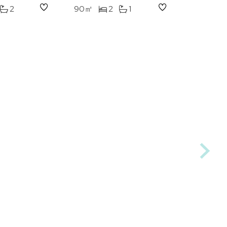
2
90㎡
2
1
90㎡