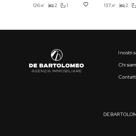
126㎡
2
1
137㎡
2
I nostri 
Chi sia
Contatt
DE BARTOLOMEO