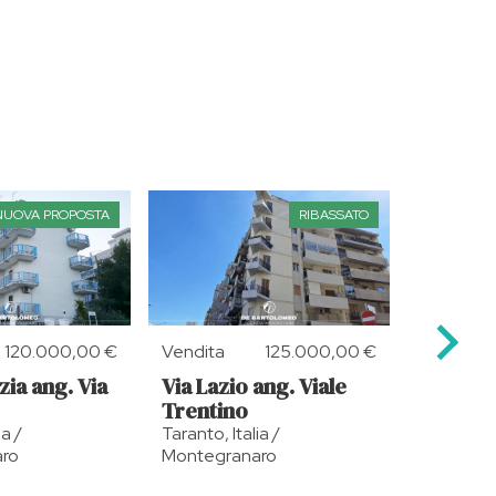
NUOVA PROPOSTA
RIBASSATO
120.000,00 €
Vendita
125.000,00 €
Affitto
zia ang. Via
Via Lazio ang. Viale
Via Ca
Trentino
Taranto, I
Montegr
ia /
Taranto, Italia /
ro
Montegranaro