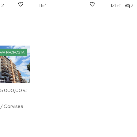
2
11㎡
121㎡
2
VA PROPOSTA
75.000,00 €
 / Corvisea