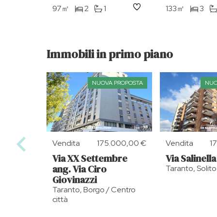
97㎡
2
1
133㎡
3
Immobili in primo piano
NUOVA PROPOSTA
NUO
Vendita
175.000,00 €
Vendita
1
Via XX Settembre
Via Salinella
ang. Via Ciro
Taranto, Solito
Giovinazzi
Taranto, Borgo / Centro
città