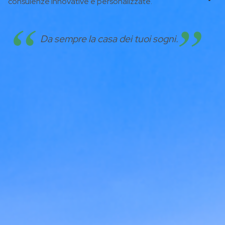
consulenze innovative e personalizzate.
Sec
Da sempre la casa dei tuoi sogni.