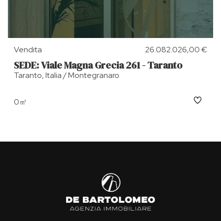
Vendita
26.082.026,00 €
SEDE: Viale Magna Grecia 261 - Taranto
Taranto, Italia / Montegranaro
0㎡