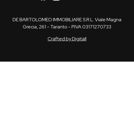
DE BARTOLOMEO IMMOBILIARE S.R.L. Viale Magna
Grecia, 261 - Taranto - P.IVA 03171270733
Crafted by Digitall