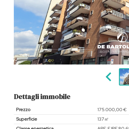
Dettagli immobile
Prezzo
175.000,00 €
Superficie
137㎡
Classe energetica
APE: F IPE 80