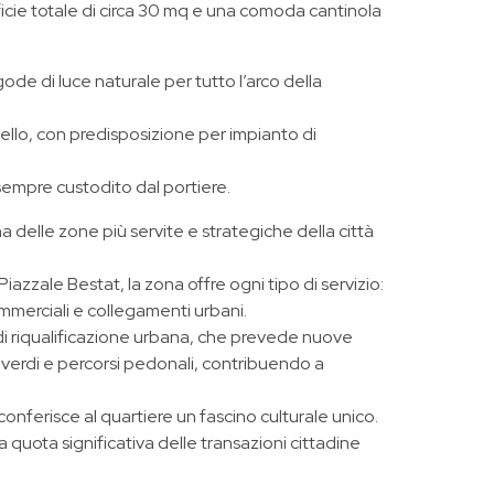
icie totale di circa 30 mq e una comoda cantinola
de di luce naturale per tutto l’arco della
livello, con predisposizione per impianto di
sempre custodito dal portiere.
a delle zone più servite e strategiche della città
iazzale Bestat, la zona offre ogni tipo di servizio:
commerciali e collegamenti urbani.
i di riqualificazione urbana, che prevede nuove
 verdi e percorsi pedonali, contribuendo a
onferisce al quartiere un fascino culturale unico.
na quota significativa delle transazioni cittadine