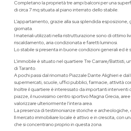
Completano la proprietà tre ampi balconi per una superf
di circa 7 mq situata al piano interrato dello stabile.
L’appartamento, grazie alla sua splendida esposizione, go
giornata.
I materiali utilizzati nella ristrutturazione sono di ottimo 
riscaldamento, aria condizionata e faretti luminosi.
Lo stabile si presenta in buone condizioni generali ed è 
L’immobile è situato nel quartiere Tre Carrare/Battisti, un
di Taranto.
A pochi passi dal rinomato Piazzale Dante Alighieri e dal P
supermercati, scuole, uffici pubblici, farmacie, attività 
Inoltre il quartiere è interessato da importanti intervent
piazze, il nuovissimo centro sportivo Magna Grecia, aree
valorizzare ulteriormente l’intera area.
La presenza di testimonianze storiche e archeologiche, c
Il mercato immobiliare locale è attivo e in crescita, con u
che si concentrano proprio in questa zona.