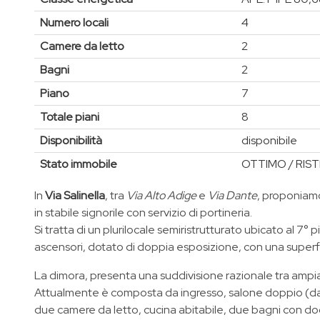
Numero locali
4
Camere da letto
2
Bagni
2
Piano
7
Totale piani
8
Disponibilità
disponibile
Stato immobile
OTTIMO / RI
In
Via Salinella
, tra
Via Alto Adige
e
Via Dante
, proponiam
in stabile signorile con servizio di portineria.
Si tratta di un plurilocale semiristrutturato ubicato al 7° 
ascensori, dotato di doppia esposizione, con una superfic
La dimora, presenta una suddivisione razionale tra ampi
Attualmente è composta da ingresso, salone doppio (dal 
due camere da letto, cucina abitabile, due bagni con do