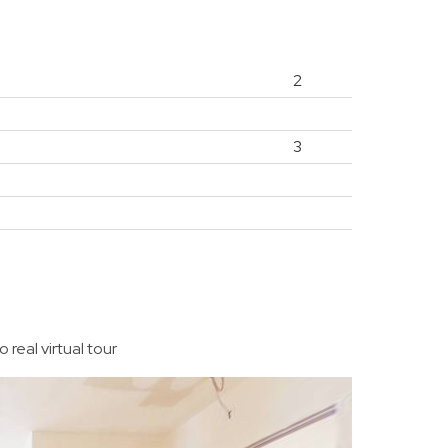
2
3
 real virtual tour