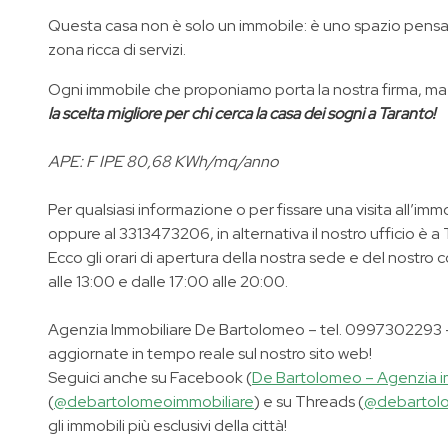
Questa casa non è solo un immobile: è uno spazio pensato 
zona ricca di servizi.
Ogni immobile che proponiamo porta la nostra firma, ma 
la scelta migliore per chi cerca la casa dei sogni a Taranto!
APE: F IPE 80,68 KWh/mq/anno
Per qualsiasi informazione o per fissare una visita all’im
oppure al 3313473206, in alternativa il nostro ufficio è a
Ecco gli orari di apertura della nostra sede e del nostro 
alle 13:00 e dalle 17:00 alle 20:00.
Agenzia Immobiliare De Bartolomeo – tel. 0997302293 – 
aggiornate in tempo reale sul nostro sito web!
Seguici anche su Facebook (
De Bartolomeo – Agenzia i
(
@debartolomeoimmobiliare
) e su Threads (
@debartolo
gli immobili più esclusivi della città!