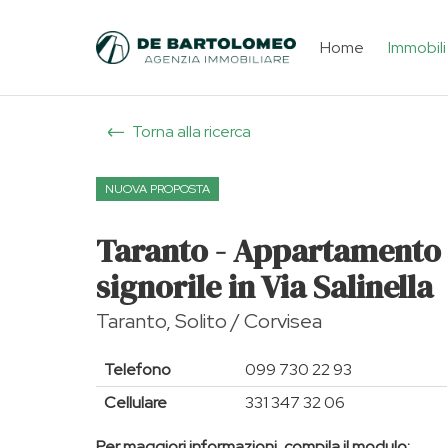
Home
Immobili
Torna alla ricerca
NUOVA PROPOSTA
Taranto - Appartamento
signorile in Via Salinella
Taranto, Solito / Corvisea
Telefono
099 730 22 93
Cellulare
331 347 32 06
Per maggiori informazioni, compila il modulo: