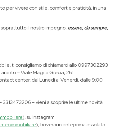
per vivere con stile, comfort e praticità, in una
soprattutto il nostro impegno:
essere, da sempre,
mobile, ti consigliamo di chiamarci allo 0997302293
 Taranto – Viale Magna Grecia, 261.
contact center: dal Lunedì al Venerdì, dalle 9:00
3313473206 – vieni a scoprire le ultime novità
mmobiliare
), su Instagram
meoimmobiliare
), troverai in anteprima assoluta