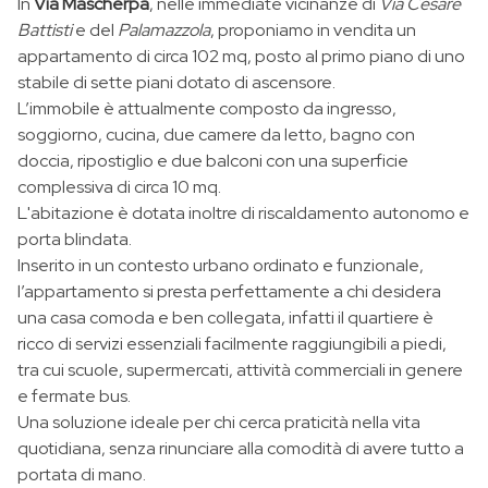
In
Via Mascherpa
, nelle immediate vicinanze di
Via Cesare
Battisti
e del
Palamazzola
, proponiamo in vendita un
appartamento di circa 102 mq, posto al primo piano di uno
stabile di sette piani dotato di ascensore.
L’immobile è attualmente composto da ingresso,
soggiorno, cucina, due camere da letto, bagno con
doccia, ripostiglio e due balconi con una superficie
complessiva di circa 10 mq.
L'abitazione è dotata inoltre di riscaldamento autonomo e
porta blindata.
Inserito in un contesto urbano ordinato e funzionale,
l’appartamento si presta perfettamente a chi desidera
una casa comoda e ben collegata, infatti il quartiere è
ricco di servizi essenziali facilmente raggiungibili a piedi,
tra cui scuole, supermercati, attività commerciali in genere
e fermate bus.
Una soluzione ideale per chi cerca praticità nella vita
quotidiana, senza rinunciare alla comodità di avere tutto a
portata di mano.