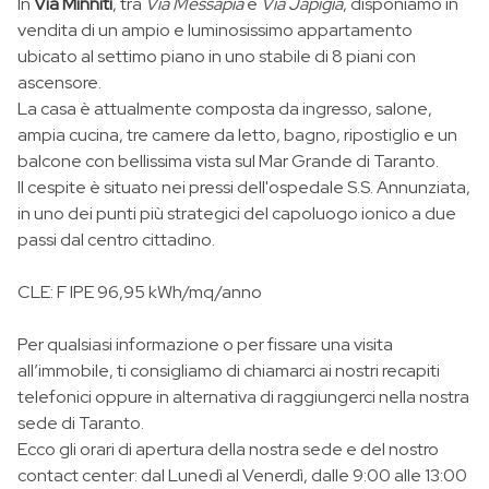
In
Via Minniti
, tra
Via Messapia
e
Via Japigia
, disponiamo in
vendita di un ampio e luminosissimo appartamento
ubicato al settimo piano in uno stabile di 8 piani con
ascensore.
La casa è attualmente composta da ingresso, salone,
ampia cucina, tre camere da letto, bagno, ripostiglio e un
balcone con bellissima vista sul Mar Grande di Taranto.
Il cespite è situato nei pressi dell'ospedale S.S. Annunziata,
in uno dei punti più strategici del capoluogo ionico a due
passi dal centro cittadino.
CLE: F IPE 96,95 kWh/mq/anno
Per qualsiasi informazione o per fissare una visita
all’immobile, ti consigliamo di chiamarci ai nostri recapiti
telefonici oppure in alternativa di raggiungerci nella nostra
sede di Taranto.
Ecco gli orari di apertura della nostra sede e del nostro
contact center: dal Lunedì al Venerdì, dalle 9:00 alle 13:00