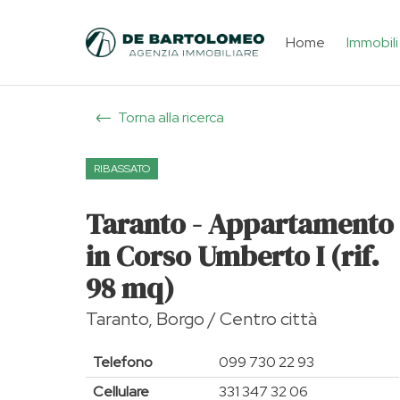
Home
Immobili
Torna alla ricerca
RIBASSATO
Taranto - Appartamento
in Corso Umberto I (rif.
98 mq)
Taranto, Borgo / Centro città
Telefono
099 730 22 93
Cellulare
331 347 32 06