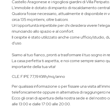
Castello Aragonese e i rigogliosi giardini di Villa Peripato.
L'immobile è dotato di impianto di riscaldamento central
Qualora fosse necessario, attualmente è disponibile in
circa 135 mq interni, oltre balconi.
Un'opportunità irripetibile per chi desidera vivere l'eleg
rinunciando allo spazio e al comfort.
Il cespite è stato utilizzato anche come ufficio/studio, 
d'uso.
Siamo al tuo fianco, pronti a trasformare il tuo sogno in r
La casa perfetta ti aspetta, e noi come sempre siamo qui
importante della tua vita!
CLE: F IPE 77,19 KWh/mq/anno
Per qualsiasi informazione o per fissare una visita all’immo
telefonicamente oppure in alternativa di raggiungerci ne
Ecco gli orari di apertura della nostra sede e del nostro 
alle 13:00 e dalle 17:00 alle 20:00.