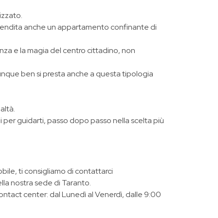
izzato.
 vendita anche un appartamento confinante di
anza e la magia del centro cittadino, non
dunque ben si presta anche a questa tipologia
ealtà.
 per guidarti, passo dopo passo nella scelta più
bile, ti consigliamo di contattarci
lla nostra sede di Taranto.
contact center: dal Lunedì al Venerdì, dalle 9:00