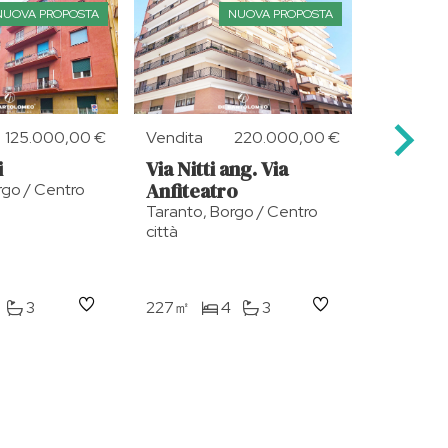
NUOVA PROPOSTA
NUOVA PROPOSTA
125.000,00 €
Vendita
220.000,00 €
Vendita
i
Via Nitti ang. Via
Via Pup
Anfiteatro
Pitagor
rgo / Centro
Taranto, Borgo / Centro
Taranto, 
città
città
3
227㎡
4
3
56㎡