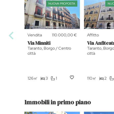
NUOVA PROPOSTA
NUO
Vendita
110.000,00 €
Affitto
Via Minniti
Via Anfiteat
Taranto, Borgo / Centro
Taranto, Borgo
città
città
126㎡
3
1
110㎡
2
Immobili in primo piano