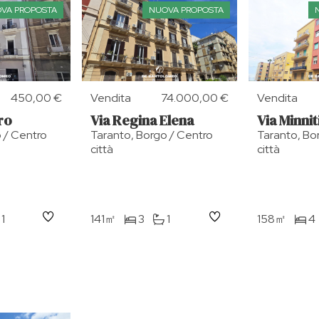
VA PROPOSTA
NUOVA PROPOSTA
450,00 €
Vendita
74.000,00 €
Vendita
ro
Via Regina Elena
Via Minnit
 / Centro
Taranto, Borgo / Centro
Taranto, Bo
città
città
1
141㎡
3
1
158㎡
4