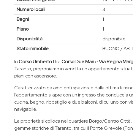
Numero locali
3
Bagni
1
Piano
1
Disponibilità
disponibile
Stato immobile
BUONO / ABI
In
Corso Umberto I
tra
Corso Due Mari
e
Via Regina Marg
Taranto, proponiamo in vendita un appartamento situato 
piani con ascensore.
Caratterizzato da ambienti spaziosi e dalla ottima lumin
l’appartamento si apre con un ingresso che conduce a u
cucina, bagno, ripostiglio e due balconi, di cui uno con v
navigabile.
La proprietà si colloca nel quartiere Borgo/Centro Città,
gemme storiche di Taranto, tra cui il Ponte Girevole (Pon